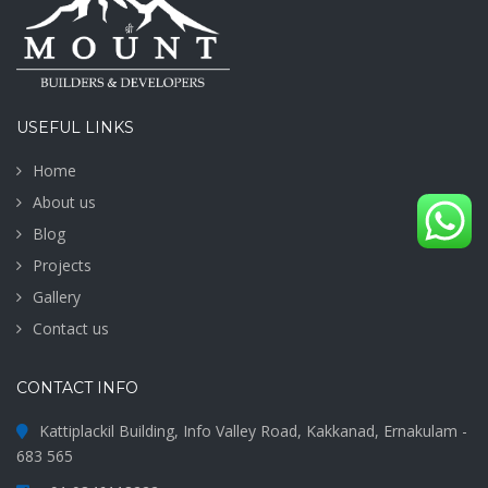
USEFUL LINKS
Home
About us
Blog
Projects
Gallery
Contact us
CONTACT INFO
Kattiplackil Building, Info Valley Road, Kakkanad, Ernakulam -
683 565